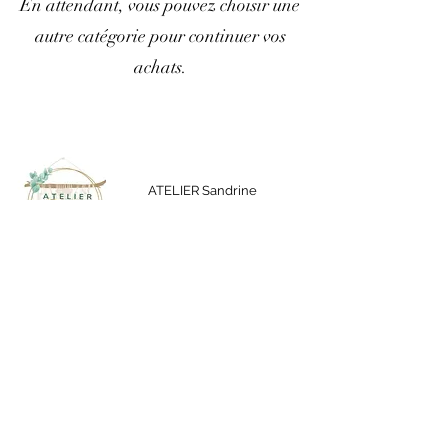
En attendant, vous pouvez choisir une
autre catégorie pour continuer vos
achats.
ATELIER Sandrine
HAUTE-MARNE
ateliersandrine52@gmail.com
06 32 03 67 11
N° SIRET :
915 256 317 00016
Conditions Générales de Vente et Utilisation