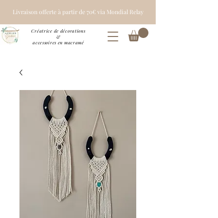
Livraison offerte à partir de 70€ via Mondial Relay
Créatrice de décorations
&
accessoires en macramé