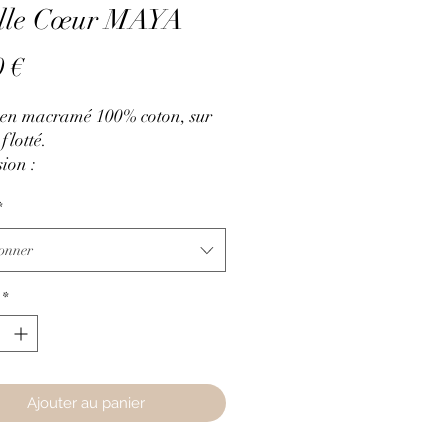
ille Cœur MAYA
Prix
0 €
e en macramé 100% coton, sur
flotté.
ion :
teur 26cm
*
eur 22cm
ionner
*
Ajouter au panier