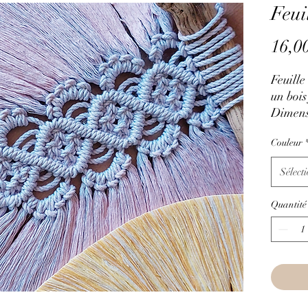
Feu
16,0
Feuill
un bois 
Dimens
Hau
Couleur
larg
Sélect
Quantité