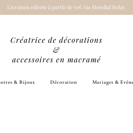
Livraison offerte à partir de 70€ via Mondial Relay
Créatrice de décorations
&
accessoires en macramé
oires & Bijoux
Décoration
Mariages & Evèn