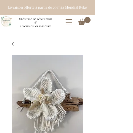
Livraison offerte à partir de 70€ via Mondial Relay
Créatrice de décorations
&
accessoires en macramé