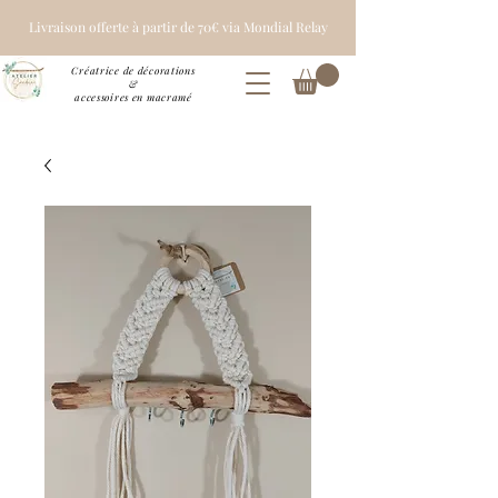
Livraison offerte à partir de 70€ via Mondial Relay
Créatrice de décorations
&
accessoires en macramé