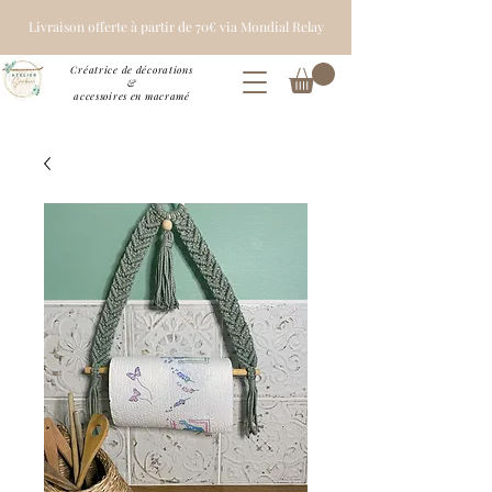
Livraison offerte à partir de 70€ via Mondial Relay
Créatrice de décorations
&
accessoires en macramé