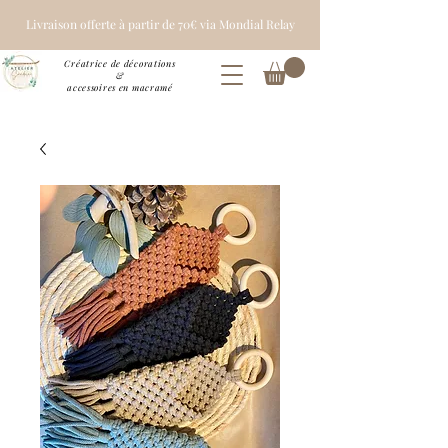
Livraison offerte à partir de 70€ via Mondial Relay
Créatrice de décorations
&
accessoires en macramé